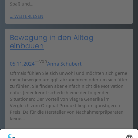
Spaß und…
… WEITERLESEN
Bewegung in den Alltag
einbauen
—
von
05.11.2024
Anna Schubert
Oftmals fühlen Sie sich unwohl und möchten sich gerne
mehr bewegen um ggf. abzunehmen oder um sich fitter
zu fühlen. Sie finden aber einfach nicht die Motivation
dafür. Jeder kennt sicherlich eine der folgenden
Situationen: Der Vorteil von Viagra Generika im
Vergleich zum Original-Produkt liegt im günstigeren
Preis. Da für die Hersteller von Nachahmerpräparaten
keine…
… WEITERLESEN