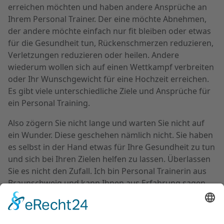
erreichen möchten und haben andere Ansprüche an
Ihrem Personal Trainer. Der eine möchte Abnehmen,
der andere möchte einfach nur fit bleiben oder etwas
für die Gesundheit tun, Rückenschmerzen reduzieren,
Verletzungen reduzieren oder heilen. Andere
wiederum wollen sich auf einen Wettkampf verbreiten
oder Ihr Wunschgewicht für eine Hochzeit erreichen.
Es gibt viele unterschiedliche Ziele und Ansprüche für
ein Personal Training.
Also zögern Sie nicht lange und warten Sie nicht auf
ein Wunder. Diese geschehen nämlich nicht. Sie haben
es selbst in der Hand etwas für Ihre Gesundheit zu tun
und sich bei Ihren Zielen helfen zu lassen. Überlassen
Sie es nicht den Zufall. Ich bin Personal Trainerin aus
Braunschweig und kann Ihnen aus Erfahrung sagen,
dass Sie sich jetzt Gedanken darüber machen sollten,
bevor es zu spät ist und die Kosten zu hoch oder
unbezahlbar werden. Die Gesundheit können Sie nicht